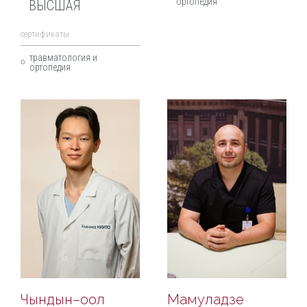
ортопедия
ВЫСШАЯ
cертификаты
травматология и
ортопедия
Чындын–оол
Мамуладзе