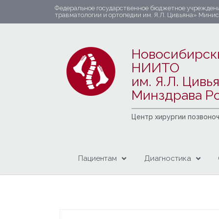
Федеральное государственное бюджетное учрежден
травматологии и ортопедии им. Я.Л. Цивьяна» Мини
Новосибирск
НИИТО
им. Я.Л. Цивь
Минздрава Р
Центр хирургии позвоно
Пациентам
Диагностика