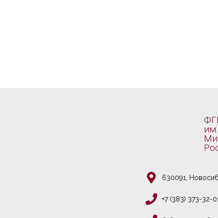
ФГ
им.
Ми
Ро
630091, Новосиб
+7 (383) 373-32-0