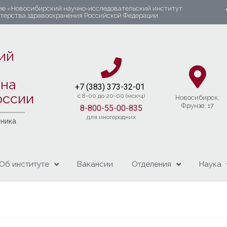
ие «Новосибирский научно-исследовательский институт
стерства здравоохранения Российской Федерации
ий
яна
+7 (383) 37
3-32-01​
оссии
c 8-00 до 20-00 (мск+4)
Новосибирcк,
Фрунзе, 17
8-800-55-00-835
для иногородних
чника
Об институте
Вакансии
Отделения
Наука