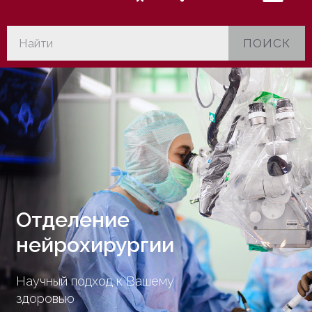
ПОИСК
Отделение
нейрохирургии
Научный подход к Вашему
здоровью