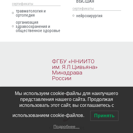
ВЫСШАЯ
cертификаты
cертификаты
травматология и
ортопедия
нейрохирургия
организация
здравоохранения и
общественное здоровье
ФГБУ «ННИИТО
им. Я.Л.Цивьяна»
Минздрава
России
Мы используем cookie-файлы для наилучшего
представления нашего сайта. Продолжая
использовать этот сайт, вы соглашаетесь с
630091, Новосибирcк, ул. Фрунзе, 17
использованием cookie-файлов.
Принять
Подробнее…
+7 (383) 373-32-01