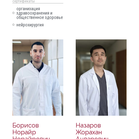
cертификаты
организация
здравоохранения и
общественное здоровье
нейрохирургия
Борисов
Назаров
Норайр
Жорахан
Норайрович
Анварович