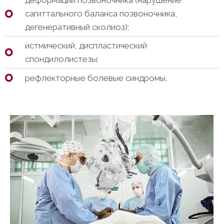
деформации позвоночника (нарушение
сагиттального баланса позвоночника,
дегенеративный сколиоз);
истмический, диспластический
спондилолистезы;
рефлекторные болевые синдромы.