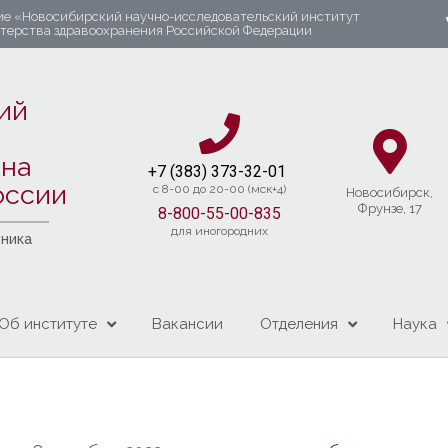
ие «Новосибирский научно-исследовательский институт
стерства здравоохранения Российской Федерации
ий
яна
+7 (383) 37
3-32-01​
оссии
c 8-00 до 20-00 (мск+4)
Новосибирcк,
Фрунзе, 17
8-800-55-00-835
для иногородних
чника
Об институте
Вакансии
Отделения
Наука