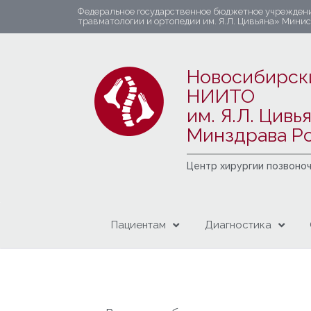
Федеральное государственное бюджетное учрежден
травматологии и ортопедии им. Я.Л. Цивьяна» Мини
Новосибирск
НИИТО
им. Я.Л. Цивь
Минздрава Р
Центр хирургии позвоно
Пациентам
Диагностика