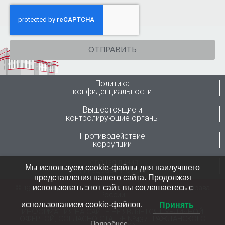
ОТПРАВИТЬ
Политика
конфиденциальности
Вышестоящие и
контролирующие органы
Противодействие
коррупции
Горячая линия
Мы используем cookie-файлы для наилучшего
Минздрава России
представления нашего сайта. Продолжая
использовать этот сайт, вы соглашаетесь с
© 1946-2024 ФГБУ “ННИИТО им. Я.Л.Цивьяна” Минздрава
России
использованием cookie-файлов.
Принять
ИНФОРМАЦИЯ НА САЙТЕ НЕ ЯВЛЯЕТСЯ ПУБЛИЧНОЙ
ОФЕРТОЙ, СОГЛАСНО СТАТЬЕ №437 ГРАЖДАНСКОГО
Подробнее…