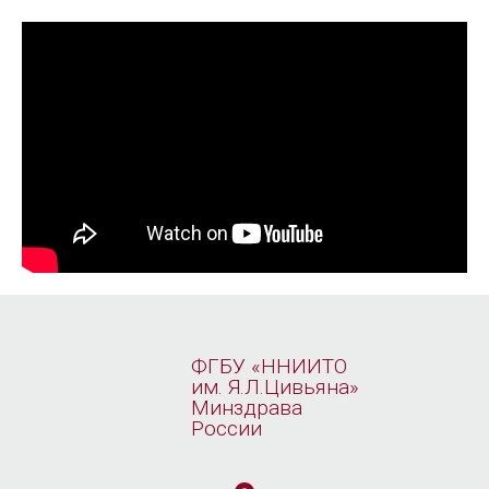
ФГБУ «ННИИТО
им. Я.Л.Цивьяна»
Минздрава
России