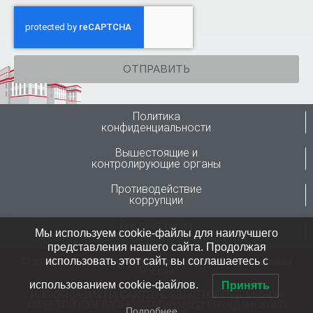
ОТПРАВИТЬ
Политика
конфиденциальности
Вышестоящие и
контролирующие органы
Противодействие
коррупции
Горячая линия
Мы используем cookie-файлы для наилучшего
Минздрава России
представления нашего сайта. Продолжая
использовать этот сайт, вы соглашаетесь с
© 1946-2024 ФГБУ “ННИИТО им. Я.Л.Цивьяна” Минздрава
России
использованием cookie-файлов.
Принять
ИНФОРМАЦИЯ НА САЙТЕ НЕ ЯВЛЯЕТСЯ ПУБЛИЧНОЙ
ОФЕРТОЙ, СОГЛАСНО СТАТЬЕ №437 ГРАЖДАНСКОГО
Подробнее…