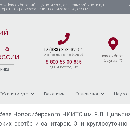
ие «Новосибирский научно-исследовательский институт
стерства здравоохранения Российской Федерации
ий
яна
+7 (383) 37
3-32-01​
оссии
c 8-00 до 20-00 (мск+4)
Новосибирcк,
Фрунзе, 17
8-800-55-00-835
для иногородних
чника
Об институте
Вакансии
Отделения
Наука
базе Новосибирского НИИТО им. Я.Л. Цивьяна
ких сестёр и санитарок. Они круглосуточно