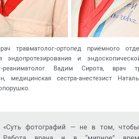
рач травматолог-ортопед приёмного отде
ия эндопротезирования и эндоскопическо
г-реаниматолог Вадим Сирота, врач тр
, медицинская сестра-анестезист Наталь
опорушко.
«Суть фотографий — не в том, чтобы
Работа врача и в “мирное” врем