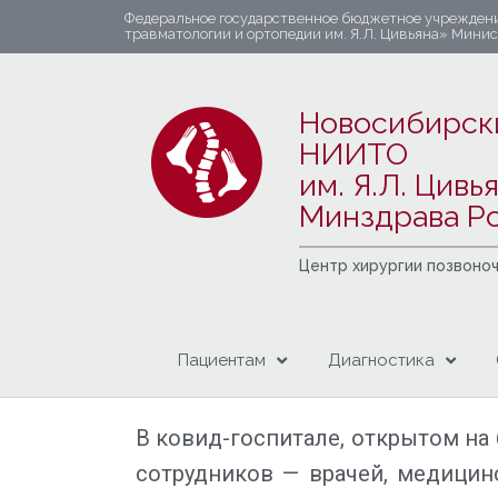
Федеральное государственное бюджетное учрежден
травматологии и ортопедии им. Я.Л. Цивьяна» Мини
Новосибирск
НИИТО
им. Я.Л. Цивь
Минздрава Р
Центр хирургии позвоно
Пациентам
Диагностика
В ковид-госпитале, открытом на 
сотрудников — врачей, медицинс