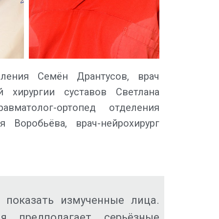
ления Семён Дрантусов, врач
й хирургии суставов Светлана
авматолог-ортопед отделения
я Воробьёва, врач-нейрохирург
 показать измученные лица.
я предполагает серьёзные