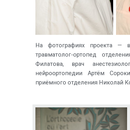
На фотографиях проекта — в
травматолог-ортопед отделен
Филатова, врач анестезиоло
нейроортопедии Артём Сорокин
приёмного отделения Николай К