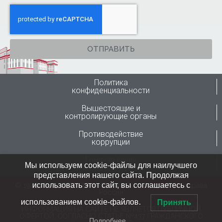
ОТПРАВИТЬ
Политика
конфиденциальности
Вышестоящие и
контролирующие органы
Противодействие
коррупции
Горячая линия
Мы используем cookie-файлы для наилучшего
Минздрава России
представления нашего сайта. Продолжая
использовать этот сайт, вы соглашаетесь с
© 1946-2024 ФГБУ “ННИИТО им. Я.Л.Цивьяна” Минздрава
России
использованием cookie-файлов.
Принять
ИНФОРМАЦИЯ НА САЙТЕ НЕ ЯВЛЯЕТСЯ ПУБЛИЧНОЙ
ОФЕРТОЙ, СОГЛАСНО СТАТЬЕ №437 ГРАЖДАНСКОГО
Подробнее…