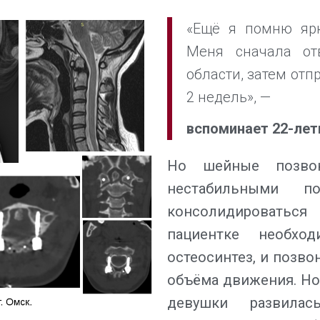
«Ещё я помню ярк
Меня сначала от
области, затем отп
2 недель», —
вспоминает 22-лет
Но шейные позвон
нестабильными 
консолидироваться
пациентке необхо
остеосинтез, и позво
объёма движения. Но 
девушки развилас