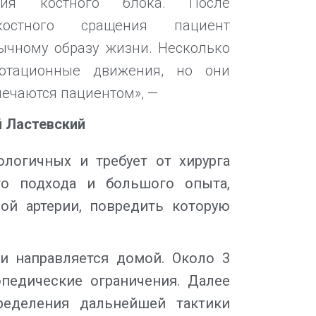
ния костного блока. После
костного сращения пациент
ычному образу жизни. Несколько
ротационные движения, но они
мечаются пациентом», —
 Ластевский
ологичных и требует от хирурга
го подхода и большого опыта,
ой артерии, повредить которую
и направляется домой. Около 3
педические ограничения. Далее
ределения дальнейшей тактики