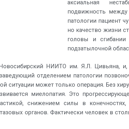
аксиальная неста
подвижность между 
патологии пациент чу
но качество жизни ст
головы и сгибании
подзатылочной облас
Новосибирский НИИТО им. Я.Л. Цивьяна, и,
 заведующий отделением патологии позвоноч
той ситуации может только операция. Без хир
азвивается миелопатия. Это прогрессирующ
пастикой, cнижением силы в конечностях,
тазовых органов. Фактически человек в стол