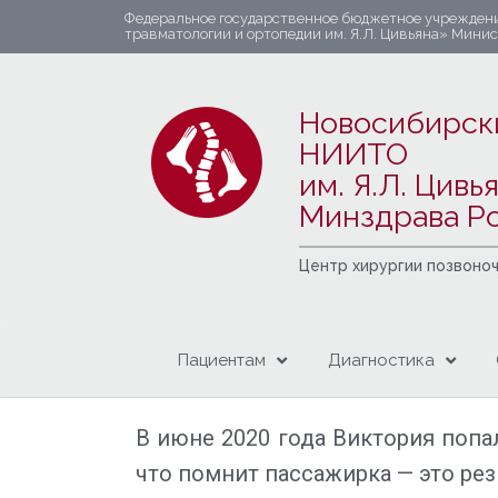
Федеральное государственное бюджетное учрежден
травматологии и ортопедии им. Я.Л. Цивьяна» Мини
Новосибирск
НИИТО
им. Я.Л. Цивь
Минздрава Р
Центр хирургии позвоно
Пациентам
Диагностика
В июне 2020 года Виктория попа
что помнит пассажирка — это рез