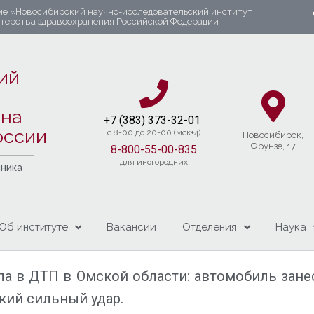
ие «Новосибирский научно-исследовательский институт
стерства здравоохранения Российской Федерации
ий
яна
+7 (383) 37
3-32-01​
оссии
c 8-00 до 20-00 (мск+4)
Новосибирcк,
Фрунзе, 17
8-800-55-00-835
для иногородних
чника
Об институте
Вакансии
Отделения
Наука
ла в ДТП в Омской области: автомобиль занес
кий сильный удар.