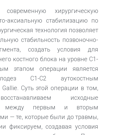
современную хирургическую
то-аксиальную стабилизацию по
рургическая технология позволяет
льную стабильность позвоночно-
егмента, создать условия для
его костного блока на уровне С1-
ным этапом операции является
лодез С1-С2 аутокостным
Gallie. Суть этой операции в том,
танавливаем исходные
ия между первым и вторым
и — те, которые были до травмы,
ии фиксируем, создавая условия