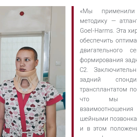
«Мы применили 
методику — атлан
Goel-Harms. Эта хи
обеспечить оптима
двигательного с
формирования задн
С2. Заключитель
задний спонди
трансплантатом по 
что мы восс
взаимоотношен
шейными позвонкам
и в этом положен