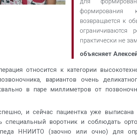
для формирова
формирования 
возвращается к об
ограничиваются 
практически не за
объясняет Алексей
ерация относится к категории высокотехн
позвоночника, вариантов очень деликатно
уквально в паре миллиметров от позвоночн
спешно, и сейчас пациентка уже выписана 
ь специальный воротник и соблюдать орто
топеда ННИИТО (заочно или очно) для оп