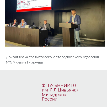
Доклад врача травматолого-ортопедического отделения
№3 Михаила Гуражева
ФГБУ «ННИИТО
им. Я.Л.Цивьяна»
Минздрава
России