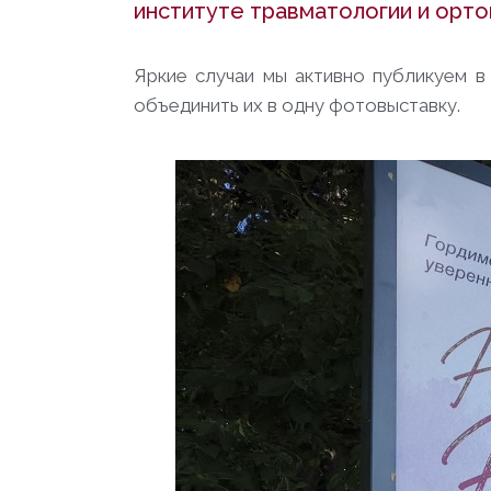
институте травматологии и ортоп
Яркие случаи мы активно публикуем 
объединить их в одну фотовыставку.