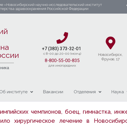
ие «Новосибирский научно-исследовательский институт
стерства здравоохранения Российской Федерации
ий
яна
+7 (383) 37
3-32-01​
оссии
c 8-00 до 20-00 (мск+4)
Новосибирcк,
Фрунзе, 17
8-800-55-00-835
для иногородних
чника
Об институте
Вакансии
Отделения
Наука
лимпийских чемпионов, боец, гимнастка, инж
ло хирургическое лечение в Новосибирс