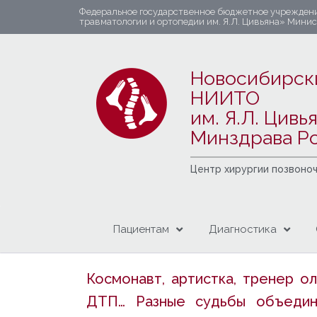
Федеральное государственное бюджетное учрежден
травматологии и ортопедии им. Я.Л. Цивьяна» Мини
Новосибирск
НИИТО
им. Я.Л. Цивь
Минздрава Р
Центр хирургии позвоно
Пациентам
Диагностика
Космонавт, артистка, тренер о
ДТП… Разные судьбы объедини