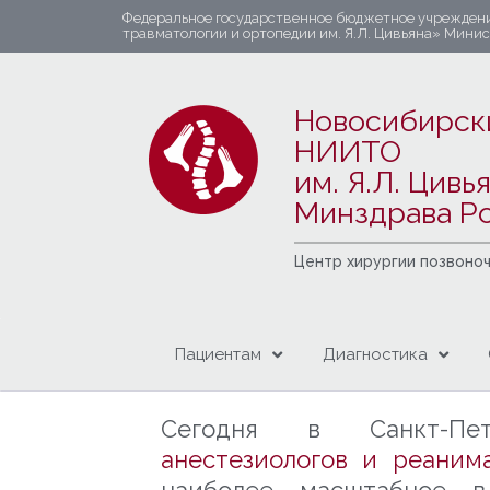
Федеральное государственное бюджетное учрежден
травматологии и ортопедии им. Я.Л. Цивьяна» Мини
Новосибирск
НИИТО
им. Я.Л. Цивь
Минздрава Р
Центр хирургии позвоно
Пациентам
Диагностика
Сегодня в Санкт-Пе
анестезиологов и реаним