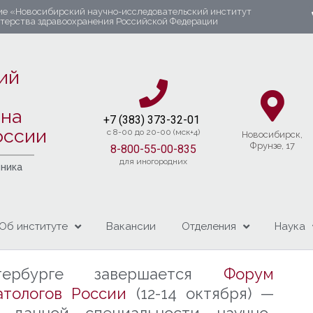
ие «Новосибирский научно-исследовательский институт
стерства здравоохранения Российской Федерации
ий
яна
+7 (383) 37
3-32-01​
оссии
c 8-00 до 20-00 (мск+4)
Новосибирcк,
Фрунзе, 17
8-800-55-00-835
для иногородних
чника
Об институте
Вакансии
Отделения
Наука
тербурге завершается
Форум
атологов России
(12-14 октября) —