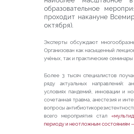
наиболее масштабное в
образовательное меропри
проходит накануне Всемир
октября).
Эксперты обсуждают многообразны
Организован как насыщенный лекцио
учёных, так и практические семинары
Более 3 тысяч специалистов поуча
ряду актуальных направлений: а
условиях пандемий, инновации и н
сочетанная травма, анестезия и инте
вопросы антибиотикорезистентности
всего мероприятия стал
«мульти
периоду и неотложным состояниям — 