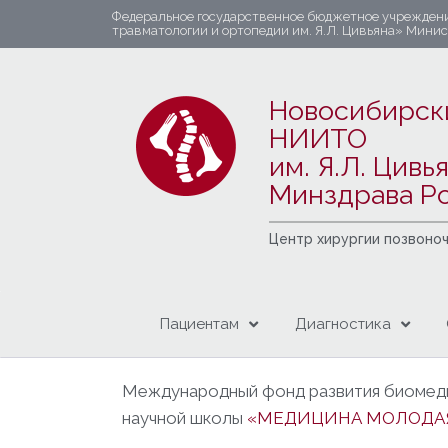
Федеральное государственное бюджетное учрежден
травматологии и ортопедии им. Я.Л. Цивьяна» Мини
Новосибирск
НИИТО
им. Я.Л. Цивь
Минздрава Р
Центр хирургии позвоно
Пациентам
Диагностика
Международный фонд развития биомеди
научной школы
«МЕДИЦИНА МОЛОДА