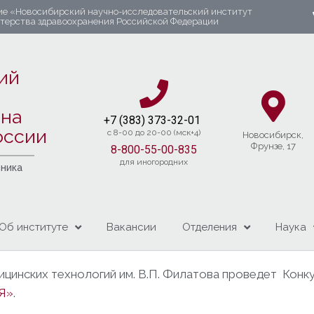
ие «Новосибирский научно-исследовательский институт
стерства здравоохранения Российской Федерации
ий
яна
+7 (383) 37
3-32-01​
оссии
c 8-00 до 20-00 (мск+4)
Новосибирcк,
Фрунзе, 17
8-800-55-00-835
для иногородних
чника
Об институте
Вакансии
Отделения
Наука
цинских технологий им. В.П. Филатова проведет Конк
Я»
.