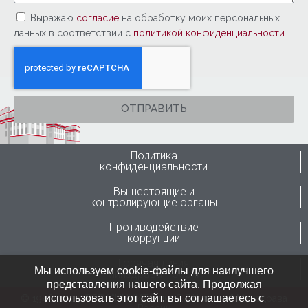
Выражаю
согласие
на обработку моих персональных
данных в соответствии с
политикой конфиденциальности
ОТПРАВИТЬ
Политика
конфиденциальности
Вышестоящие и
контролирующие органы
Противодействие
коррупции
Горячая линия
Мы используем cookie-файлы для наилучшего
Минздрава России
представления нашего сайта. Продолжая
использовать этот сайт, вы соглашаетесь с
© 1946-2024 ФГБУ “ННИИТО им. Я.Л.Цивьяна” Минздрава
России