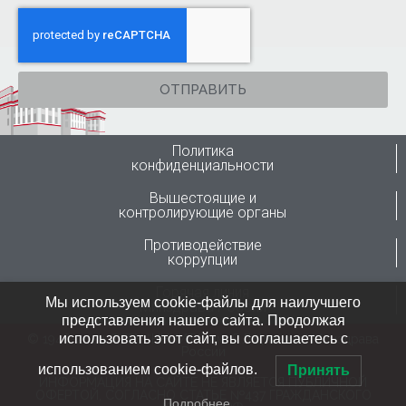
ОТПРАВИТЬ
Политика
конфиденциальности
Вышестоящие и
контролирующие органы
Противодействие
коррупции
Горячая линия
Мы используем cookie-файлы для наилучшего
Минздрава России
представления нашего сайта. Продолжая
использовать этот сайт, вы соглашаетесь с
© 1946-2024 ФГБУ “ННИИТО им. Я.Л.Цивьяна” Минздрава
России
использованием cookie-файлов.
Принять
ИНФОРМАЦИЯ НА САЙТЕ НЕ ЯВЛЯЕТСЯ ПУБЛИЧНОЙ
ОФЕРТОЙ, СОГЛАСНО СТАТЬЕ №437 ГРАЖДАНСКОГО
Подробнее…