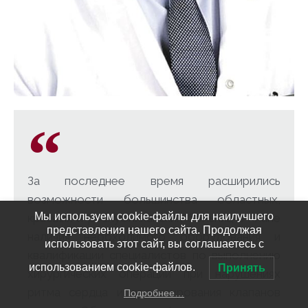
За последнее время расширились
возможности большинства областных,
Мы используем cookie-файлы для наилучшего
краевых и республиканских больниц в плане
представления нашего сайта. Продолжая
наличия необходимого оборудования и
использовать этот сайт, вы соглашаетесь с
квалификации специалистов по выполнению
использованием cookie-файлов.
Принять
хирургических операций при нарушениях
ритма сердца и протезирования клапанов
Подробнее…