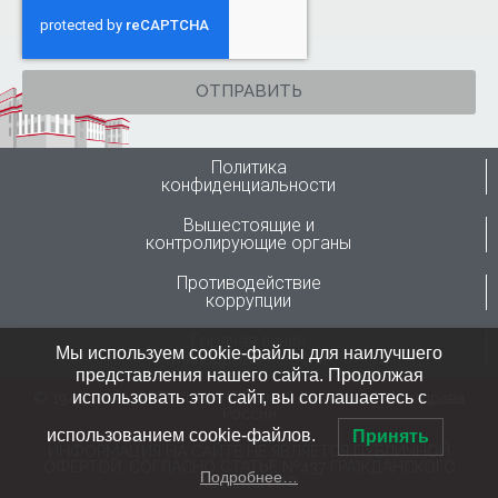
ОТПРАВИТЬ
Политика
конфиденциальности
Вышестоящие и
контролирующие органы
Противодействие
коррупции
Горячая линия
Мы используем cookie-файлы для наилучшего
Минздрава России
представления нашего сайта. Продолжая
использовать этот сайт, вы соглашаетесь с
© 1946-2024 ФГБУ “ННИИТО им. Я.Л.Цивьяна” Минздрава
России
использованием cookie-файлов.
Принять
ИНФОРМАЦИЯ НА САЙТЕ НЕ ЯВЛЯЕТСЯ ПУБЛИЧНОЙ
ОФЕРТОЙ, СОГЛАСНО СТАТЬЕ №437 ГРАЖДАНСКОГО
Подробнее…
КОДЕКСА РФ