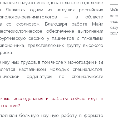
возглавляет научно-исследовательское отделение
ии. Является одним из ведущих российских
Майя
росс
езиологов-реаниматологов — в области
ане
тов со сколиозом. Благодаря работе Майи
хиру
естезиологическое обеспечение выполнения
ско
рургическую сессию у пациентов с тяжёлыми
звоночника, представляющих группу высокого
риска.
научных трудов, в том числе 3 монографий и 14
ляется наставником молодых специалистов,
нической ординатуры по специальности
льные исследования и работы сейчас идут в
атологии?
полняли большую научную работу в формате