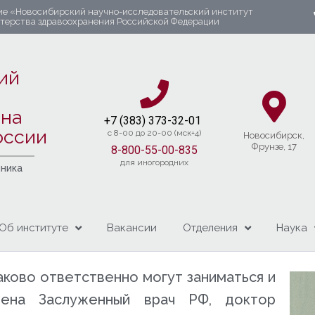
ие «Новосибирский научно-исследовательский институт
стерства здравоохранения Российской Федерации
ий
яна
+7 (383) 37
3-32-01​
оссии
c 8-00 до 20-00 (мск+4)
Новосибирcк,
Фрунзе, 17
8-800-55-00-835
для иногородних
чника
Об институте
Вакансии
Отделения
Наука
ково ответственно могут заниматься и
рена Заслуженный врач РФ, доктор