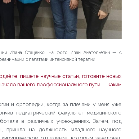
ации Ивана Стаценко. На фото Иван Анатольевич — с
 реанимации с палатами интенсивной терапии
одаёте, пишете научные статьи, готовите новых
в начало вашего профессионального пути — каким
гии и ортопедии, когда за плечами у меня уже
ончив педиатрический факультет медицинского
ботала в различных учреждениях. Затем, под
ы, пришла на должность младшего научного
хирургическое отделение, которым заведовал