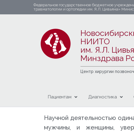
Федеральное государственное бюджетное учрежден
травматологии и ортопедии им. Я.Л. Цивьяна» Мини
Новосибирск
НИИТО
им. Я.Л. Цивь
Минздрава Р
Центр хирургии позвоно
Пациентам
Диагностика
Научной деятельностью одина
мужчины, и женщины, уве