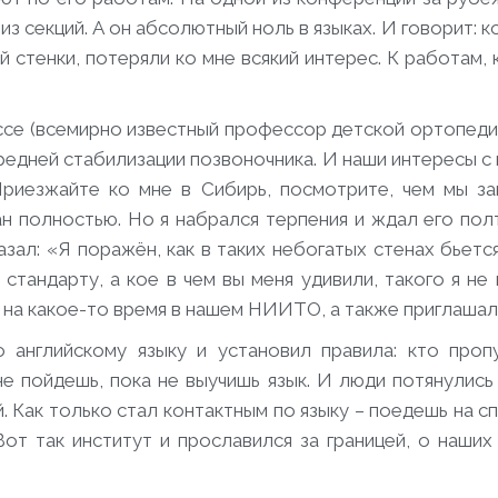
секций. А он абсолютный ноль в языках. И говорит: ког
стенки, потеряли ко мне всякий интерес. К работам, к
ссе (всемирно известный профессор детской ортопедии
ередней стабилизации позвоночника. И наши интересы с
Приезжайте ко мне в Сибирь, посмотрите, чем мы з
н полностью. Но я набрался терпения и ждал его пол
азал: «Я поражён, как в таких небогатых стенах бьетс
тандарту, а кое в чем вы меня удивили, такого я не
на какое-то время в нашем НИИТО, а также приглашал 
о английскому языку и установил правила: кто проп
е пойдешь, пока не выучишь язык. И люди потянулись 
ой. Как только стал контактным по языку – поедешь на 
Вот так институт и прославился за границей, о наших