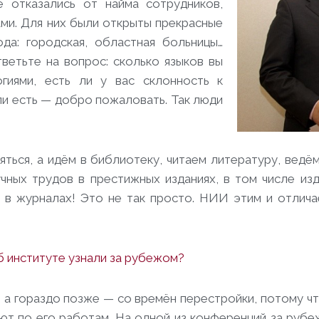
 отказались от найма сотрудников,
ми. Для них были открыты прекрасные
да: городская, областная больницы…
ветьте на вопрос: сколько языков вы
огиями, есть ли у вас склонность к
и есть — добро пожаловать. Так люди
ться, а идём в библиотеку, читаем литературу, ведё
учных трудов в престижных изданиях, в том числе и
 в журналах! Это не так просто. НИИ этим и отлич
об институте узнали за рубежом?
, а гораздо позже — со времён перестройки, потому ч
ают по его работам. На одной из конференций за руб