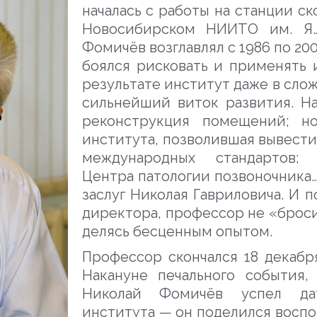
началась с работы на станции с
Новосибирском НИИТО им. Я.Л
Фомичёв возглавлял с 1986 по 20
боялся рисковать и применять 
результате институт даже в сло
сильнейший виток развития. На
реконструкция помещений; но
института, позволившая вывести
международных стандартов; 
Центра патологии позвоночника…
заслуг Николая Гавриловича. И п
директора, профессор не «броси
делясь бесценным опытом.
Профессор скончался 18 декабря
Накануне печального события, 
Николай Фомичёв успел да
института — он поделился воспо