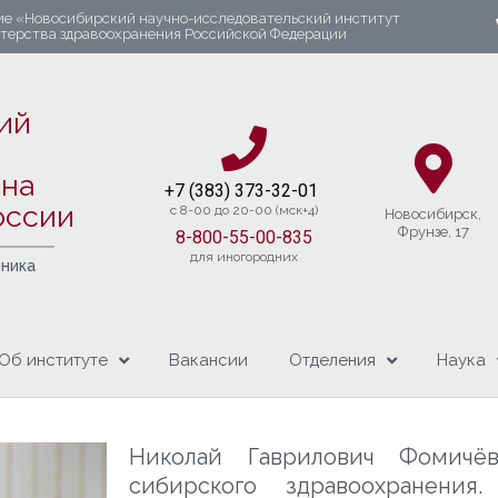
ие «Новосибирский научно-исследовательский институт
стерства здравоохранения Российской Федерации
ий
яна
+7 (383) 37
3-32-01​
оссии
c 8-00 до 20-00 (мск+4)
Новосибирcк,
Фрунзе, 17
8-800-55-00-835
для иногородних
чника
Об институте
Вакансии
Отделения
Наука
Николай Гаврилович Фомич
сибирского здравоохранения