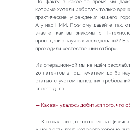
По факту в какое-то время мы даже
которые хотели работать только врача
практические учреждения нашего горо
А у нас НИИ. Поэтому давайте так, от
знаете, как вы знакомы с IT-технол
проведению научных исследований? Есл
проходили «естественный отбор».
Из операционной мы не идём расслабля
20 патентов в год, печатаем до 60 на
статью с учётом нынешних требований
своего дела.
— Как вам удалось добиться того, что 
— К сожалению, не во времена Цивьяна
У меня есть друг, которого хорошо зн