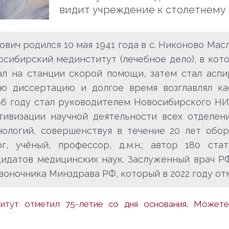
видит учреждение к столетнему
ович родился 10 мая 1941 года в с. Никоново Ма
восибирский мединститут (лечебное дело), в ко
ал на станции скорой помощи, затем стал ас
ю диссертацию и долгое время возглавлял ка
986 году стал руководителем Новосибирского Н
ктивизации научной деятельности всех отделе
ологий, совершенствуя в течение 20 лет обо
, учёный, профессор, д.м.н.; автор 180 ста
дидатов медицинских наук. Заслуженный врач Р
воночника Минздрава РФ, который в 2022 году от
титут отметил 75-летие со дня основания. Можете