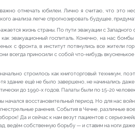
 важно отмечать юбилеи. Лично я считаю, что это не
акого анализа легче спрогнозировать будущее, придума
ражается жизнь страны. По пути эвакуации с Западного
как эвакуационный госпиталь. Конечно, на нас бомбы 
неных с фронта, в институт потянулись все жители гор
, они всегда приносили с собой что-нибудь вкусненьк
ачально строилось как книготорговый техникум, поэт
тя здание ещё не было завершено, не начинались даже 
тически до 1990-х годов. Палаты были по 15-20 человек
ны начался восстановительный период. Но для нас войн
огнестрельные ранения. События в Чечне, различные вое
зборок! Да и сейчас к нам везут пациентов с серьезне
азад, ведём собственную борьбу — и ставим на ноги даже