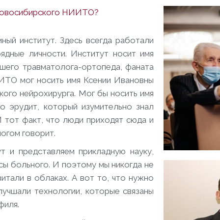
 Новосибирского НИИТО?
ый институт. Здесь всегда работали
рядные личности. Институт носит имя
шего травматолога-ортопеда, фаната
ИТО мог носить имя Ксении Ивановны
кого нейрохирурга. Мог бы носить имя
о эрудит, который изумительно знал
И тот факт, что люди приходят сюда и
ногом говорит.
т и представляем прикладную науку,
сы больного. И поэтому мы никогда не
витали в облаках. А вот то, что нужно
лучшали технологии, которые связаны
филя.