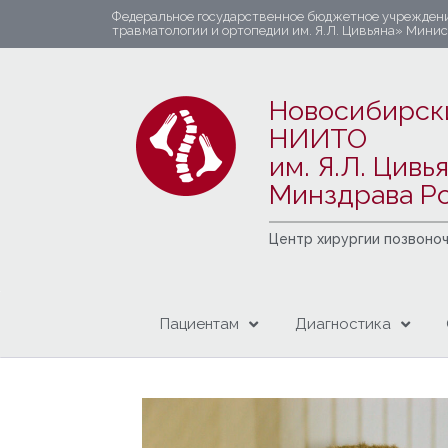
Федеральное государственное бюджетное учрежден
травматологии и ортопедии им. Я.Л. Цивьяна» Мини
Новосибирск
НИИТО
им. Я.Л. Цивь
Минздрава Р
Центр хирургии позвоно
Пациентам
Диагностика