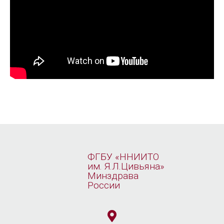
ФГБУ «ННИИТО
им. Я.Л.Цивьяна»
Минздрава
России