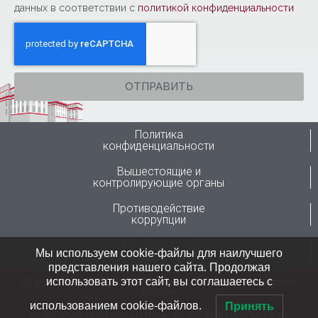
данных в соответствии с
политикой конфиденциальности
ОТПРАВИТЬ
Политика
конфиденциальности
Вышестоящие и
контролирующие органы
Противодействие
коррупции
Горячая линия
Мы используем cookie-файлы для наилучшего
Минздрава России
представления нашего сайта. Продолжая
использовать этот сайт, вы соглашаетесь с
© 1946-2024 ФГБУ “ННИИТО им. Я.Л.Цивьяна” Минздрава
России
использованием cookie-файлов.
Принять
ИНФОРМАЦИЯ НА САЙТЕ НЕ ЯВЛЯЕТСЯ ПУБЛИЧНОЙ