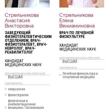
Стрельникова
Стрельникова
Анастасия
Елена
Викторовна
Вениаминовна
ЗАВЕДУЮЩИЙ
ВРАЧ ПО ЛЕЧЕБНОЙ
ФИЗИОТЕРАПЕВТИЧЕСКИМ
ФИЗКУЛЬТУРЕ
ОТДЕЛЕНИЕМ, ВРАЧ-
ФИЗИОТЕРАПЕВТ, ВРАЧ-
КАНДИДАТ
НЕВРОЛОГ, ВРАЧ-
МЕДИЦИНСКИХ НАУК
РЕАБИЛИТОЛОГ
квалификационная категория
КАНДИДАТ
ВЫСШАЯ
МЕДИЦИНСКИХ НАУК
cертификаты
квалификационная категория
Лечебная физкультура и
ВЫСШАЯ
спортивная медицина
cертификаты
неврология
физиотерапия
физическая и
реабилитационная
медицина / Организация