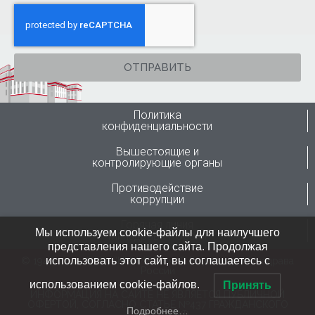
ОТПРАВИТЬ
Политика
конфиденциальности
Вышестоящие и
контролирующие органы
Противодействие
коррупции
Горячая линия
Мы используем cookie-файлы для наилучшего
Минздрава России
представления нашего сайта. Продолжая
использовать этот сайт, вы соглашаетесь с
© 1946-2024 ФГБУ “ННИИТО им. Я.Л.Цивьяна” Минздрава
России
использованием cookie-файлов.
Принять
ИНФОРМАЦИЯ НА САЙТЕ НЕ ЯВЛЯЕТСЯ ПУБЛИЧНОЙ
ОФЕРТОЙ, СОГЛАСНО СТАТЬЕ №437 ГРАЖДАНСКОГО
Подробнее…
КОДЕКСА РФ