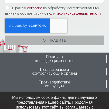
Выражаю
согласие
на обработку моих персональных
данных в соответствии с
политикой конфиденциальности
ОТПРАВИТЬ
Политика
конфиденциальности
Вышестоящие и
контролирующие органы
Противодействие
коррупции
Горячая линия
Мы используем cookie-файлы для наилучшего
Минздрава России
представления нашего сайта. Продолжая
использовать этот сайт, вы соглашаетесь с
© 1946-2024 ФГБУ “ННИИТО им. Я.Л.Цивьяна” Минздрава