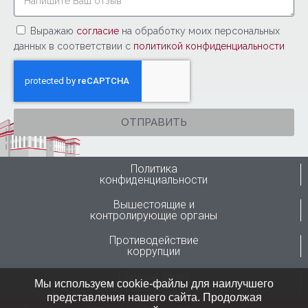
Выражаю
согласие
на обработку моих персональных
данных в соответствии с
политикой конфиденциальности
ОТПРАВИТЬ
Политика
конфиденциальности
Вышестоящие и
контролирующие органы
Противодействие
коррупции
Горячая линия
Мы используем cookie-файлы для наилучшего
Минздрава России
представления нашего сайта. Продолжая