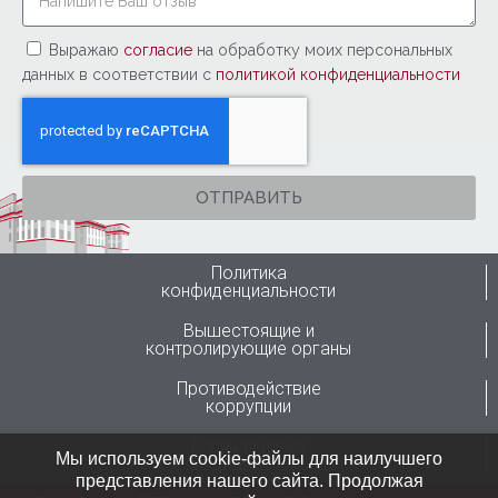
Выражаю
согласие
на обработку моих персональных
данных в соответствии с
политикой конфиденциальности
ОТПРАВИТЬ
Политика
конфиденциальности
Вышестоящие и
контролирующие органы
Противодействие
коррупции
Горячая линия
Мы используем cookie-файлы для наилучшего
Минздрава России
представления нашего сайта. Продолжая