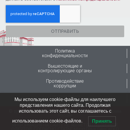
ОТПРАВИТЬ
Политика
конфиденциальности
Вышестоящие и
контролирующие органы
Противодействие
коррупции
Горячая линия
Мы используем cookie-файлы для наилучшего
Минздрава России
представления нашего сайта. Продолжая
использовать этот сайт, вы соглашаетесь с
© 1946-2024 ФГБУ “ННИИТО им. Я.Л.Цивьяна” Минздрава
России
использованием cookie-файлов.
Принять
ИНФОРМАЦИЯ НА САЙТЕ НЕ ЯВЛЯЕТСЯ ПУБЛИЧНОЙ
ОФЕРТОЙ, СОГЛАСНО СТАТЬЕ №437 ГРАЖДАНСКОГО