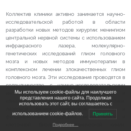
Коллектив клиники активно занимается научно-
исследовательской работой в области
разработки новых методов хирургии: менингиом
центральной нервной системы с использованием
инфракрасного лазера, молекулярно-
генетических исследований глиом головного
мозга и новых методов иммунотерапии в
комплексном лечении злокачественных глиом
головного мозга. Эти исследования проводятся в
сотрудничестве с научно-исследовательскими
Мы используем cookie-файлы для наилучшего
институтами СО РАН: фундаментальной и
представления нашего сайта. Продолжая
клинической иммунологии, цитологии и генетики,
использовать этот сайт, вы соглашаетесь с
лазерной физики, химической биологии и
использованием cookie-файлов.
Принять
фундаментальной медицины, молекулярной и
клеточной биологии, органической химии,
Подробнее…