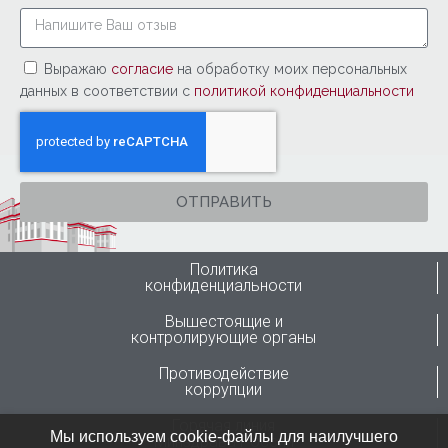
Выражаю
согласие
на обработку моих персональных
данных в соответствии с
политикой конфиденциальности
ОТПРАВИТЬ
Политика
конфиденциальности
Вышестоящие и
контролирующие органы
Противодействие
коррупции
Горячая линия
Мы используем cookie-файлы для наилучшего
Минздрава России