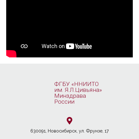
ФГБУ «ННИИТО
им. Я.Л.Цивьяна»
Минздрава
России
630091, Новосибирcк, ул. Фрунзе, 17