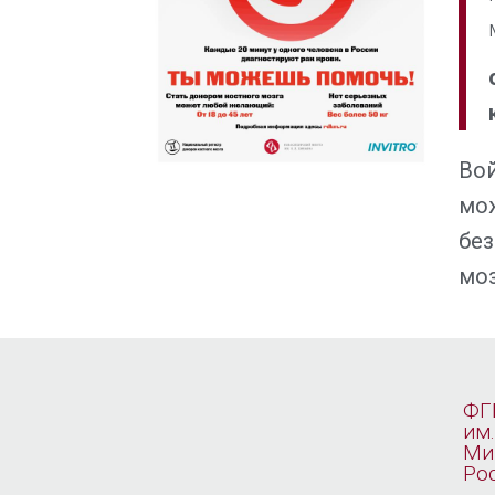
Вой
мож
бе
моз
ФГ
им.
Ми
Ро