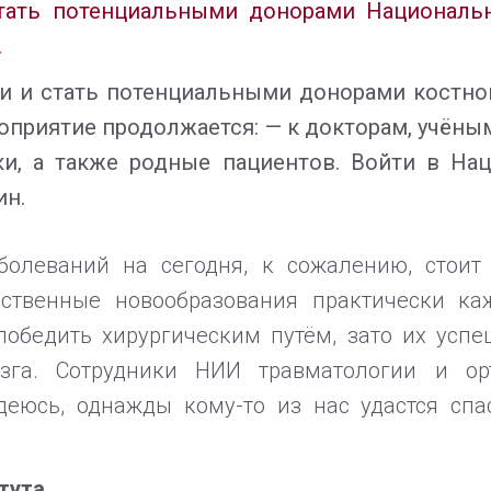
стать потенциальными донорами Национальн
.
ии и стать потенциальными донорами костно
ероприятие продолжается: — к докторам, учён
и, а также родные пациентов. Войти в На
ин.
болеваний на сегодня, к сожалению, стоит
ественные новообразования практически к
победить хирургическим путём, зато их ус
озга. Сотрудники НИИ травматологии и ор
адеюсь, однажды кому-то из нас удастся с
тута