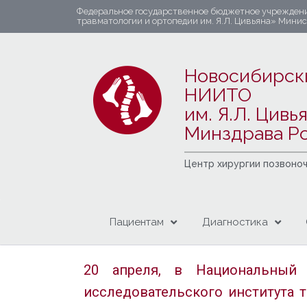
Федеральное государственное бюджетное учрежден
травматологии и ортопедии им. Я.Л. Цивьяна» Мини
Новосибирск
НИИТО
им. Я.Л. Цивь
Минздрава Р
Центр хирургии позвоно
Пациентам
Диагностика
20 апреля, в Национальный 
исследовательского института 