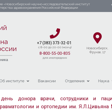
ие «Новосибирский научно-исследовательский институт
стерства здравоохранения Российской Федерации
ий
яна
+7 (383) 37
3-32-01​
оссии
c 8-00 до 20-00 (мск+4)
Новосибирcк,
Фрунзе, 17
8-800-55-00-835
для иногородних
чника
Об институте
Вакансии
Отделения
Наука
день донора врачи, сотрудники и паци
травматологии и ортопедии им. Я.Л.Цивьяна