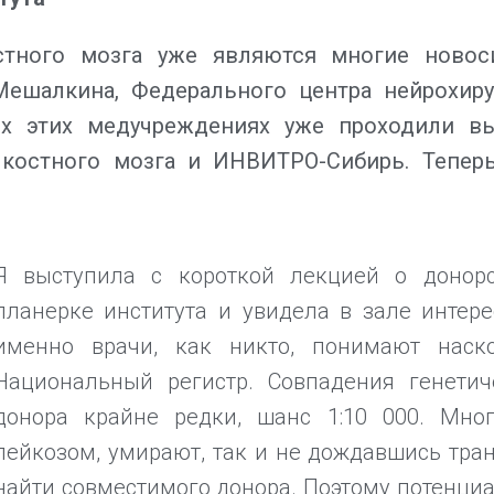
тного мозга уже являются многие новос
Мешалкина, Федерального центра нейрохиру
ех этих медучреждениях уже проходили вы
костного мозга и ИНВИТРО-Сибирь. Тепер
Я выступила с короткой лекцией о донор
планерке института и увидела в зале интер
именно врачи, как никто, понимают наск
Национальный регистр. Совпадения генетич
донора крайне редки, шанс 1:10 000. Мно
лейкозом, умирают, так и не дождавшись тран
найти совместимого донора. Поэтому потенци