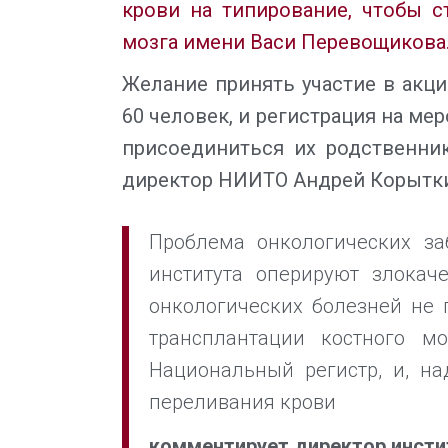
крови на типирование, чтобы 
мозга имени Васи Перевощикова
Желание принять участие в акц
60 человек, и регистрация на м
присоединиться их родственник
директор НИИТО Андрей Корытк
Проблема онкологических за
института оперируют злокач
онкологических болезней не 
трансплантации костного м
Национальный регистр, и, н
переливания крови
комментирует директор инсти