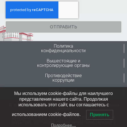
ОТПРАВИТЬ
Политика
конфиденциальности
Вышестоящие и
контролирующие органы
Противодействие
коррупции
Горячая линия
Мы используем cookie-файлы для наилучшего
Минздрава России
представления нашего сайта. Продолжая
использовать этот сайт, вы соглашаетесь с
© 1946-2024 ФГБУ “ННИИТО им. Я.Л.Цивьяна” Минздрава
России
использованием cookie-файлов.
Принять
ИНФОРМАЦИЯ НА САЙТЕ НЕ ЯВЛЯЕТСЯ ПУБЛИЧНОЙ
ОФЕРТОЙ, СОГЛАСНО СТАТЬЕ №437 ГРАЖДАНСКОГО
Подробнее…
КОДЕКСА РФ