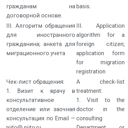
гражданам на
basis.
договорной основе.
III. Алгоритм обращения
III. Application
для иностранного
algorithm for a
гражданина; анкета для
foreign citizen;
миграционного учета
application form
for migration
registration
Чек-лист обращения:
A check-list
1. Визит к врачу в
treatment:
консультативное
1. Visit to the
отделение или заочная
doctor in the
консультация по Email —
consulting
niito@ niito.ru.
Department or