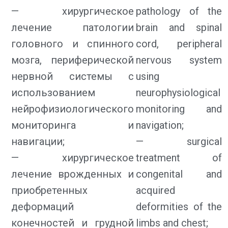
— хирургическое
pathology of the
лечение патологии
brain and spinal
головного и спинного
cord, peripheral
мозга, периферической
nervous system
нервной системы с
using
использованием
neurophysiological
нейрофизиологического
monitoring and
мониторинга и
navigation;
навигации;
— surgical
— хирургическое
treatment of
лечение врожденных и
congenital and
приобретенных
acquired
деформаций
deformities of the
конечностей и грудной
limbs and chest;