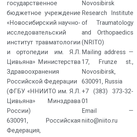
государственное
Novosibirsk
бюджетное учреждение
Research Institute
«Новосибирский научно-
of Traumatology
исследовательский
and Orthopaedics
институт травматологии
(NRITO)
и ортопедии им. Я.Л.
Mailing address —
Цивьяна» Министерства
17, Frunze st.,
Здравоохранения
Novosibirsk,
Российской Федерации
630091, Russia
(ФГБУ «ННИИТО им. Я.Л.
+7 (383) 373-32-
Цивьяна» Минздрава
01
России)
Email —
630091, Российская
niito@niito.ru
Федерация,