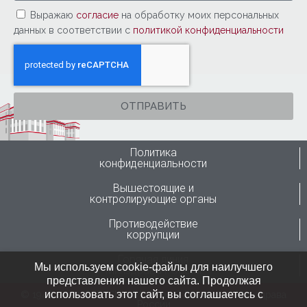
Выражаю
согласие
на обработку моих персональных
данных в соответствии с
политикой конфиденциальности
ОТПРАВИТЬ
Политика
конфиденциальности
Вышестоящие и
контролирующие органы
Противодействие
коррупции
Горячая линия
Мы используем cookie-файлы для наилучшего
Минздрава России
представления нашего сайта. Продолжая
использовать этот сайт, вы соглашаетесь с
© 1946-2024 ФГБУ “ННИИТО им. Я.Л.Цивьяна” Минздрава
России