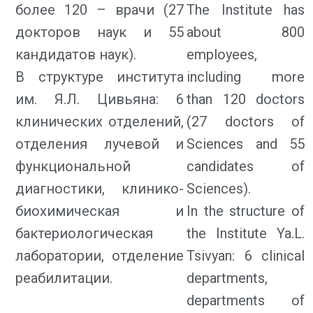
более 120 – врачи (27
The Institute has
докторов наук и 55
about 800
кандидатов наук).
employees,
В структуре института
including more
им. Я.Л. Цивьяна: 6
than 120 doctors
клинических отделений,
(27 doctors of
отделения лучевой и
Sciences and 55
функциональной
candidates of
диагностики, клинико-
Sciences).
биохимическая и
In the structure of
бактериологическая
the Institute Ya.L.
лаборатории, отделение
Tsivyan: 6 clinical
реабилитации.
departments,
departments of