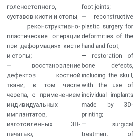
голеностопного,
foot joints;
суставов кисти и стопы;
— reconstructive
— реконструктивно-
plastic surgery for
пластические операции
deformities of the
при деформациях кисти
hand and foot;
и стопы;
— restoration of
— восстановление
bone defects,
дефектов костной
including the skull,
ткани, в том числе
with the use of
черепа, с применением
individual implants
индивидуальных
made by 3D-
имплантатов,
printing;
изготовленных 3D-
— surgical
печатью;
treatment of