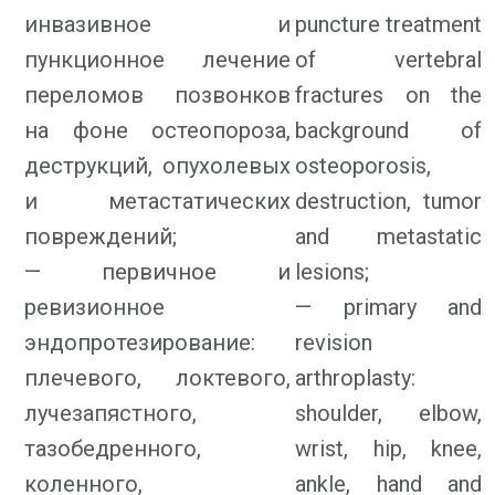
инвазивное и
puncture treatment
пункционное лечение
of vertebral
переломов позвонков
fractures on the
на фоне остеопороза,
background of
деструкций, опухолевых
osteoporosis,
и метастатических
destruction, tumor
повреждений;
and metastatic
— первичное и
lesions;
ревизионное
— primary and
эндопротезирование:
revision
плечевого, локтевого,
arthroplasty:
лучезапястного,
shoulder, elbow,
тазобедренного,
wrist, hip, knee,
коленного,
ankle, hand and