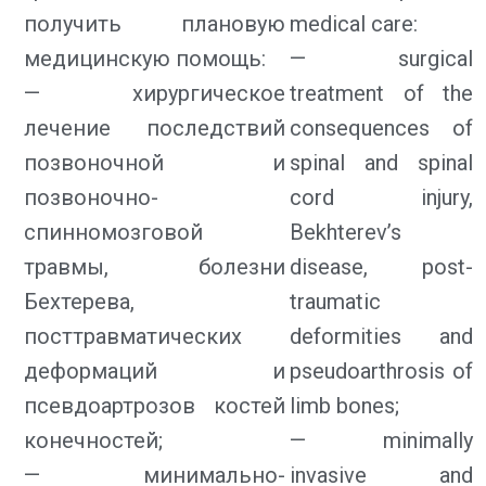
получить плановую
medical care:
медицинскую помощь:
— surgical
— хирургическое
treatment of the
лечение последствий
consequences of
позвоночной и
spinal and spinal
позвоночно-
cord injury,
спинномозговой
Bekhterev’s
травмы, болезни
disease, post-
Бехтерева,
traumatic
посттравматических
deformities and
деформаций и
pseudoarthrosis of
псевдоартрозов костей
limb bones;
конечностей;
— minimally
— минимально-
invasive and