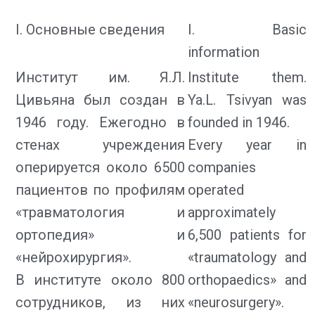
I. Основные сведения
I. Basic
information
Институт им. Я.Л.
Institute them.
Цивьяна был создан в
Ya.L. Tsivyan was
1946 году. Ежегодно в
founded in 1946.
стенах учреждения
Every year in
оперируется около 6500
companies
пациентов по профилям
operated
«травматология и
approximately
ортопедия» и
6,500 patients for
«нейрохирургия».
«traumatology and
В институте около 800
оrthopaedics» and
сотрудников, из них
«neurosurgery».