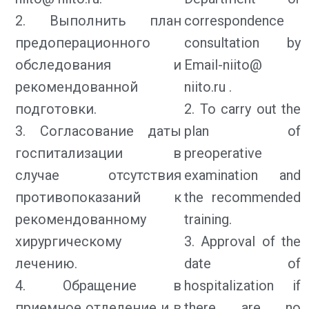
2. Выполнить план
correspondence
предоперационного
consultation by
обследования и
Email-niito@
рекомендованной
niito.ru .
подготовки.
2. To carry out the
3. Согласование даты
plan of
госпитализации в
preoperative
случае отсутствия
examination and
противопоказаний к
the recommended
рекомендованному
training.
хирургическому
3. Approval of the
лечению.
date of
4. Обращение в
hospitalization if
приемное отделение и в
there are no