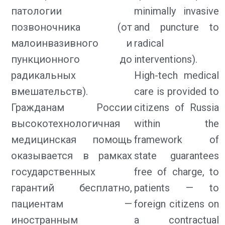
патологии
minimally invasive
позвоночника (от
and puncture to
малоинвазивного и
radical
пункционного до
interventions).
радикальных
High-tech medical
вмешательств).
care is provided to
Гражданам России
citizens of Russia
высокотехнологичная
within the
медицинская помощь
framework of
оказывается в рамках
state guarantees
государственных
free of charge, to
гарантий бесплатно,
patients — to
пациентам —
foreign citizens on
иностранным
a contractual