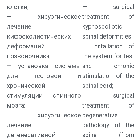
клетки;
— surgical
— хирургическое
treatment of
лечение
kyphoscoliotic
кифосколиотических
spinal deformities;
деформаций
— installation of
позвоночника;
the system for test
— установка системы
and chronic
для тестовой и
stimulation of the
хронической
spinal cord;
стимуляции спинного
— surgical
мозга;
treatment of
— хирургическое
degenerative
лечение
pathology of the
дегенеративной
spine (from