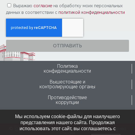
Выражаю
согласие
на обработку моих персональных
данных в соответствии с
политикой конфиденциальности
ОТПРАВИТЬ
Политика
конфиденциальности
Вышестоящие и
контролирующие органы
Противодействие
коррупции
Горячая линия
Мы используем cookie-файлы для наилучшего
Минздрава России
представления нашего сайта. Продолжая
использовать этот сайт, вы соглашаетесь с
© 1946-2024 ФГБУ “ННИИТО им. Я.Л.Цивьяна” Минздрава
России