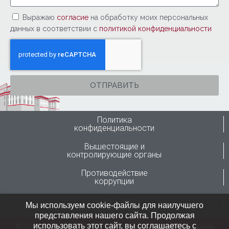
Выражаю
согласие
на обработку моих персональных
данных в соответствии с
политикой конфиденциальности
ОТПРАВИТЬ
Политика
конфиденциальности
Вышестоящие и
контролирующие органы
Противодействие
коррупции
Горячая линия
Мы используем cookie-файлы для наилучшего
Минздрава России
представления нашего сайта. Продолжая
использовать этот сайт, вы соглашаетесь с
© 1946-2024 ФГБУ “ННИИТО им. Я.Л.Цивьяна” Минздрава