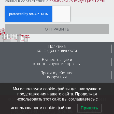
данных в соответствии с
политикой конфиденциальности
ОТПРАВИТЬ
Политика
конфиденциальности
Вышестоящие и
контролирующие органы
Противодействие
коррупции
Горячая линия
Мы используем cookie-файлы для наилучшего
Минздрава России
представления нашего сайта. Продолжая
использовать этот сайт, вы соглашаетесь с
© 1946-2024 ФГБУ “ННИИТО им. Я.Л.Цивьяна” Минздрава
России
использованием cookie-файлов.
Принять
ИНФОРМАЦИЯ НА САЙТЕ НЕ ЯВЛЯЕТСЯ ПУБЛИЧНОЙ