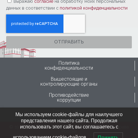
Выражаю
согласие
на обработку моих персональных
данных в соответствии с
политикой конфиденциальности
ОТПРАВИТЬ
Политика
конфиденциальности
Вышестоящие и
контролирующие органы
Противодействие
коррупции
Горячая линия
Мы используем cookie-файлы для наилучшего
Минздрава России
представления нашего сайта. Продолжая
использовать этот сайт, вы соглашаетесь с
© 1946-2024 ФГБУ “ННИИТО им. Я.Л.Цивьяна” Минздрава
России
использованием cookie-файлов.
Принять