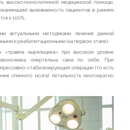
сть высокотехнологичной медицинской помощи,
 реанимации) выживаемость пациентов в раннем
ся к 100%.
еми актуальными методиками лечения данной
нными и реабилитационными (на первом этапе).
го «травма ныряльщика» при высоком уровне
звоночника смертельна сама по себе. При
прессивно-стабилизирующей операции (то есть
ения спинного мозга) летальность многократно