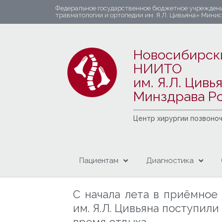
Федеральное государственное бюджетное учрежден
травматологии и ортопедии им. Я.Л. Цивьяна» Мини
Новосибирск
НИИТО
им. Я.Л. Цивь
Минздрава Р
Центр хирургии позвоно
Пациентам
Диагностика
С начала лета в приёмно
им. Я.Л. Цивьяна поступил