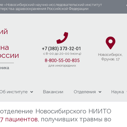
ие «Новосибирский научно-исследовательский институт
стерства здравоохранения Российской Федерации
ий
яна
+7 (383) 37
3-32-01​
оссии
c 8-00 до 20-00 (мск+4)
Новосибирcк,
Фрунзе, 17
8-800-55-00-835
для иногородних
чника
Об институте
Вакансии
Отделения
Наука
е отделение Новосибирского НИИТО
и
7 пациентов
, получивших травмы во