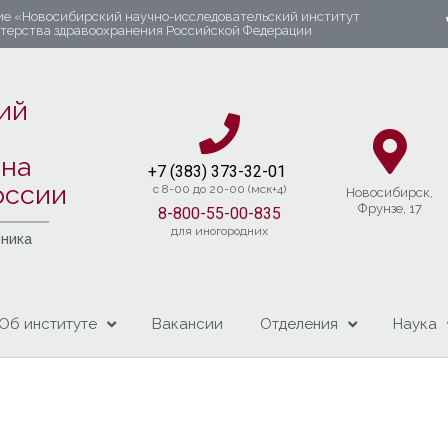
ие «Новосибирский научно-исследовательский институт
стерства здравоохранения Российской Федерации
ий
яна
+7 (383) 37
3-32-01​
оссии
c 8-00 до 20-00 (мск+4)
Новосибирcк,
Фрунзе, 17
8-800-55-00-835
для иногородних
чника
Об институте
Вакансии
Отделения
Наука
и