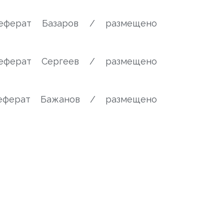
еферат Базаров / размещено
еферат Сергеев / размещено
еферат Бажанов / размещено