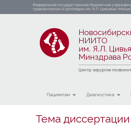
Федеральное государственное бюджетное учрежден
травматологии и ортопедии им. Я.Л. Цивьяна» Мини
Новосибирск
НИИТО
им. Я.Л. Цивь
Минздрава Р
Центр хирургии позвоно
Пациентам
Диагностика
Тема диссертаци