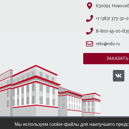
630091, Новосиб
+7 (383) 373-32-0
8-800-55-00-83
niito@niito.ru
ЗАКАЗАТЬ
Политика
Мы используем cookie-файлы для наилучшего предст
конфиденциальности
к