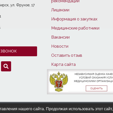
рекомендации
ирcк, ул. Фрунзе, 17
Лицензии
1
Информация о закупках
5
Медицинские работники
Вакансии
Новости
 ЗВОНОК
Оставить отзыв
Карта сайта
Вышестоящие и
Противодействие
авления нашего сайта. Продолжая использовать этот сайт,
онтролирующие органы
коррупции