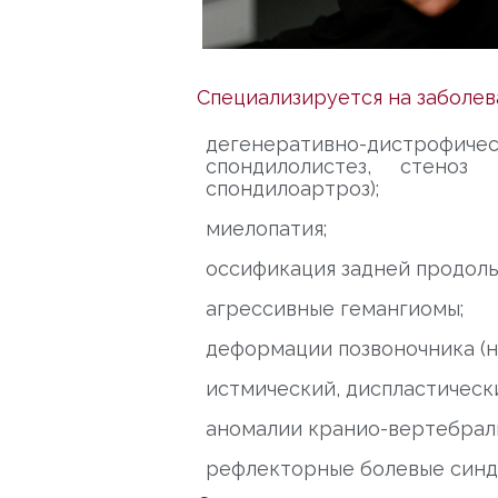
Специализируется на заболев
дегенеративно-дистроф
спондилолистез, стеноз 
спондилоартроз);
миелопатия;
оссификация задней продольн
агрессивные гемангиомы;
деформации позвоночника (н
истмический, диспластическ
аномалии кранио-вертебрал
рефлекторные болевые синд