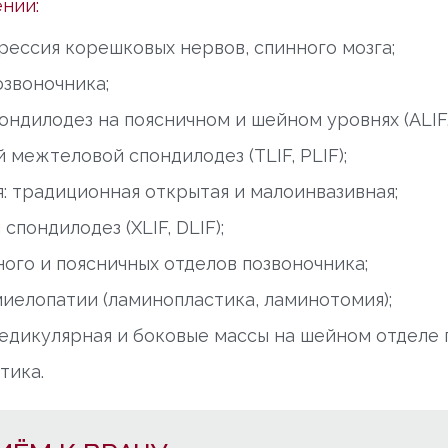
нии:
ессия корешковых нервов, спинного мозга;
озвоночника;
дилодез на поясничном и шейном уровнях (ALIF, 
межтеловой спондилодез (TLIF, PLIF);
: традиционная открытая и малоинвазивная;
пондилодез (XLIF, DLIF);
го и поясничных отделов позвоночника;
миелопатии (ламинопластика, ламинотомия);
едикулярная и боковые массы на шейном отделе 
тика.