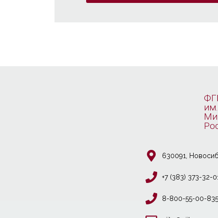
ФГ
им.
Ми
Ро
630091, Новосиб
+7 (383) 373-32-0
8-800-55-00-83