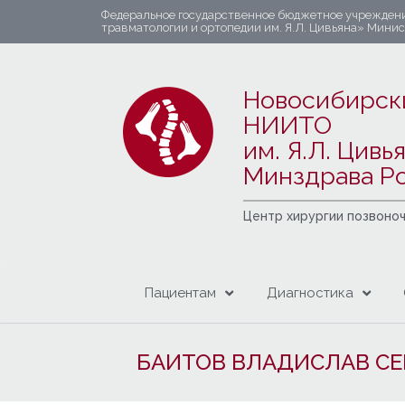
Федеральное государственное бюджетное учрежден
травматологии и ортопедии им. Я.Л. Цивьяна» Мини
Новосибирск
НИИТО
им. Я.Л. Цивь
Минздрава Р
Центр хирургии позвоно
Пациентам
Диагностика
БАИТОВ ВЛАДИСЛАВ СЕ