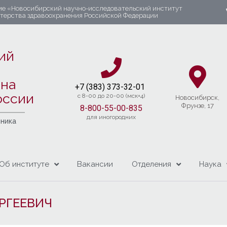
ие «Новосибирский научно-исследовательский институт
стерства здравоохранения Российской Федерации
ий
яна
+7 (383) 37
3-32-01​
оссии
c 8-00 до 20-00 (мск+4)
Новосибирcк,
Фрунзе, 17
8-800-55-00-835
для иногородних
чника
Об институте
Вакансии
Отделения
Наука
РГЕЕВИЧ