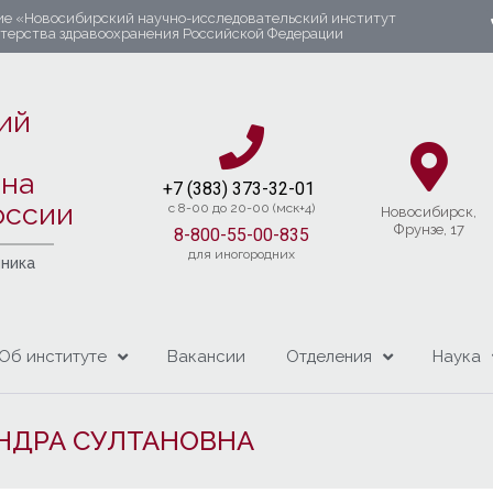
ие «Новосибирский научно-исследовательский институт
стерства здравоохранения Российской Федерации
ий
яна
+7 (383) 37
3-32-01​
оссии
c 8-00 до 20-00 (мск+4)
Новосибирcк,
Фрунзе, 17
8-800-55-00-835
для иногородних
чника
Об институте
Вакансии
Отделения
Наука
НДРА СУЛТАНОВНА