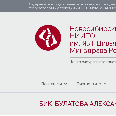
Федеральное государственное бюджетное учрежден
травматологии и ортопедии им. Я.Л. Цивьяна» Мини
Новосибирск
НИИТО
им. Я.Л. Цивь
Минздрава Р
Центр хирургии позвоно
Пациентам
Диагностика
БИК-БУЛАТОВА АЛЕКСА