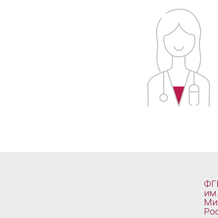
ФГ
им.
Ми
Ро