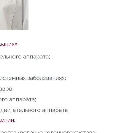
ваниях:
ельного аппарата;
истемных заболеваниях;
авов;
го аппарата;
двигательного аппарата.
ении:
ротезирование коленного сустава;