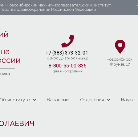
ие «Новосибирский научно-исследовательский институт
стерства здравоохранения Российской Федерации
ий
яна
+7 (383) 37
3-32-01​
оссии
c 8-00 до 20-00 (мск+4)
Новосибирcк,
Фрунзе, 17
8-800-55-00-835
для иногородних
чника
Об институте
Вакансии
Отделения
Наука
КОЛАЕВИЧ