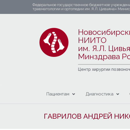
Федеральное государственное бюджетное учрежден
травматологии и ортопедии им. Я.Л. Цивьяна» Мини
Новосибирск
НИИТО
им. Я.Л. Цивь
Минздрава Р
Центр хирургии позвоно
Пациентам
Диагностика
ГАВРИЛОВ АНДРЕЙ НИ