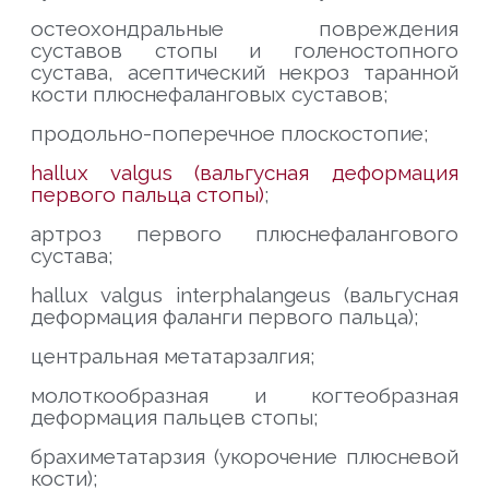
остеохондральные повреждения
суставов стопы и голеностопного
сустава, асептический некроз таранной
кости плюснефаланговых суставов;
продольно-поперечное плоскостопие;
hallux valgus (вальгусная деформация
первого пальца стопы)
;
артроз первого плюснефалангового
сустава;
hallux valgus interphalangeus (вальгусная
деформация фаланги первого пальца);
центральная метатарзалгия;
молоткообразная и когтеобразная
деформация пальцев стопы;
брахиметатарзия (укорочение плюсневой
кости);