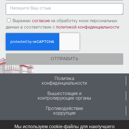
Выражаю
согласие
на обработку моих персональных
данных в соответствии с
политикой конфиденциальности
ОТПРАВИТЬ
Политика
конфиденциальности
Вышестоящие и
контролирующие органы
Противодействие
коррупции
Горячая линия
Мы используем cookie-файлы для наилучшего
Минздрава России