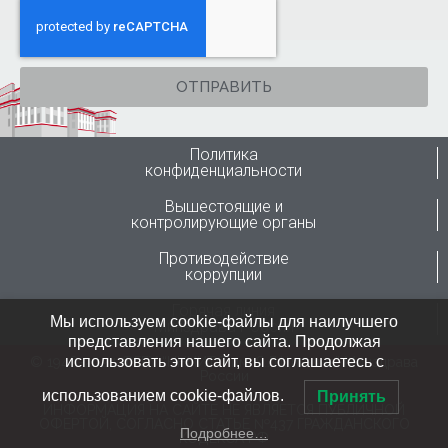
ОТПРАВИТЬ
Политика
конфиденциальности
Вышестоящие и
контролирующие органы
Противодействие
коррупции
Горячая линия
Мы используем cookie-файлы для наилучшего
Минздрава России
представления нашего сайта. Продолжая
использовать этот сайт, вы соглашаетесь с
© 1946-2024 ФГБУ “ННИИТО им. Я.Л.Цивьяна” Минздрава
России
использованием cookie-файлов.
Принять
ИНФОРМАЦИЯ НА САЙТЕ НЕ ЯВЛЯЕТСЯ ПУБЛИЧНОЙ
ОФЕРТОЙ, СОГЛАСНО СТАТЬЕ №437 ГРАЖДАНСКОГО
Подробнее…
КОДЕКСА РФ