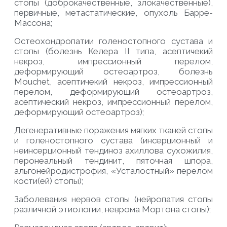
стопы (доброкачественные, злокачественные),
первичные, метастатические, опухоль Барре-
Массона;
Остеохондропатии голеностопного сустава и
стопы (болезнь Келера II типа, асептичекий
некроз, импрессионный перелом,
деформирующий остеоартроз, болезнь
Mouchet, асептичекий некроз, импрессионный
перелом, деформирующий остеоартроз,
асептичеcкий некроз, импрессионный перелом,
деформирующий остеоартроз);
Дегенеративные поражения мягких тканей стопы
и голеностопного сустава (инсерционный и
неинсерционный тендиноз ахиллова сухожилия,
перонеальный тендинит, пяточная шпора,
альгонейродистрофия, «Усталостный» перелом
кости(ей) стопы);
Заболевания нервов стопы (нейропатия стопы
различной этиологии, неврома Мортона стопы);