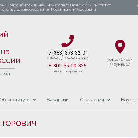
ие «Новосибирский научно-исследовательский институт
стерства здравоохранения Российской Федерации
ий
яна
+7 (383) 37
3-32-01​
оссии
c 8-00 до 20-00 (мск+4)
Новосибирcк,
Фрунзе, 17
8-800-55-00-835
для иногородних
чника
Об институте
Вакансии
Отделения
Наука
КТОРОВИЧ