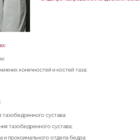
ях:
ы;
ижних конечностей и костей таза;
:
 тазобедренного сустава;
ия тазобедренного сустава;
а и проксимального отдела бедра;