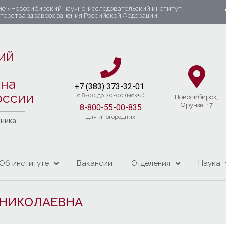
ие «Новосибирский научно-исследовательский институт
стерства здравоохранения Российской Федерации
ий
яна
+7 (383) 37
3-32-01​
оссии
c 8-00 до 20-00 (мск+4)
Новосибирcк,
Фрунзе, 17
8-800-55-00-835
для иногородних
чника
Об институте
Вакансии
Отделения
Наука
 НИКОЛАЕВНА