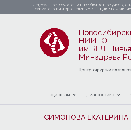
Федеральное государственное бюджетное учрежден
травматологии и ортопедии им. Я.Л. Цивьяна» Мини
Новосибирск
НИИТО
им. Я.Л. Цивь
Минздрава Р
Центр хирургии позвоно
Пациентам
Диагностика
СИМОНОВА ЕКАТЕРИНА